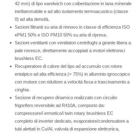
42 mm) di tipo sandwich con coibentazione in lana minerale
ininfiammabile e ad alto isolamento termoacustico (classe
0) ad alta densità.
Sezioni filtranti su aria di rinnovo in classe di efficienza ISO
ePM1 50% e ISO PM10 50% su aria di ripresa.
Sezioni ventilanti con ventilatori centrifughi a girante libera a
pale rovesce, direttamente accoppiati a motori elettronici
brushless EC.
Recuperatore di calore del tipo ad accumulo con rotore
entalpico ad alta efficienza (> 75%) in alluminio igroscopico
con motore con riduttore a velocità fissa e trascinamento a
cinghia.
Sezione di recupero dinamico realizzato con circuito
frigorifero reversibile ad R410A, composto da:
compressore/i ermetico/i twin rotary brushless EC
completo di inverter dedicato, evaporatore/condensatore a
tubi alettati in Cu/Al, valvola di espansione elettronica,